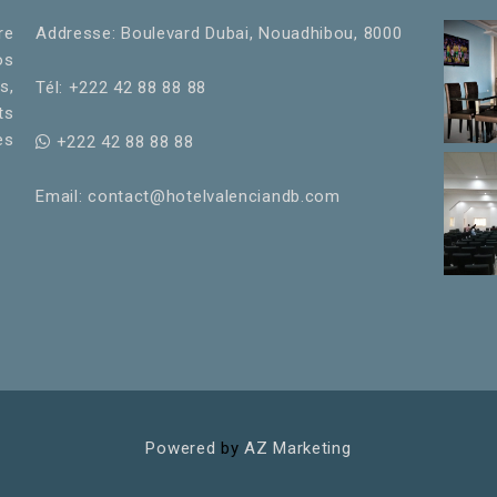
re
Addresse: Boulevard Dubai, Nouadhibou, 8000
os
s,
Tél: +222 42 88 88 88
ts
es
+222 42 88 88 88
Email: contact@hotelvalenciandb.com
Powered
by
AZ Marketing