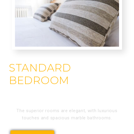
STANDARD
BEDROOM
The superior rooms are elegant, with luxurious
touches and spacious marble bathrooms.