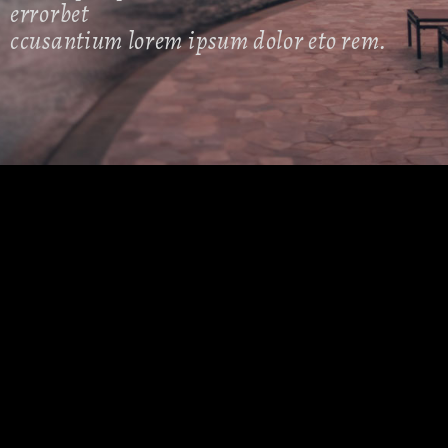
errorbet
ccusantium lorem ipsum dolor eto rem.