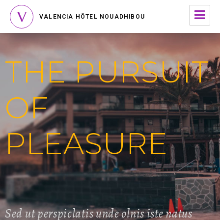
VALENCIA HÔTEL NOUADHIBOU
THE PURSUIT
OF
PLEASURE
Sed ut perspiclatis unde olnis iste natus