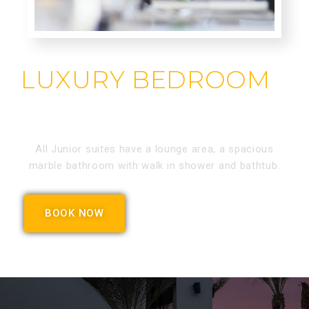
LUXURY BEDROOM
All Junior suites have a lounge area, a spacious
marble bathroom with walk in shower and bathtub.
BOOK NOW