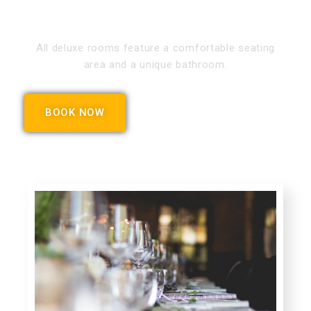
All deluxe rooms feature a comfortable seating
area and a unique bathroom.
BOOK NOW